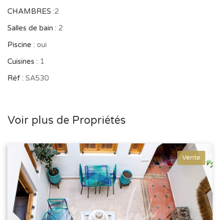
CHAMBRES :
2
-N’hésitez pas à nous contacter au plus vite pour visiter
Salles de bain :
2
ce bien ou d’autre produit similaire pouvant vous
Piscine :
oui
convenir
Cuisines :
1
Réf :
SA530
Voir plus de Propriétés
Vente