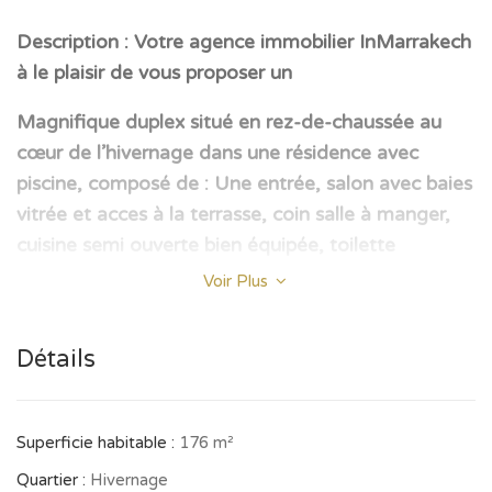
Description : Votre agence immobilier InMarrakech
à le plaisir de vous proposer un
Magnifique duplex situé en rez-de-chaussée au
cœur de l’hivernage dans une résidence avec
piscine, composé de : Une entrée, salon avec baies
vitrée et acces à la terrasse, coin salle à manger,
cuisine semi ouverte bien équipée, toilette
d’invités.
Voir Plus
A l’étage : deux chambres et deux salle de bain.
Détails
-place de parking au sous-sol.
-JOIGNABLE AUX HEURES D’OUVERTURE DU
Superficie habitable :
176 m²
LUNDI AU VENDREDI DE 9H a 17H30 ET LE
Quartier :
Hivernage
SAMEDI DE 9H A 13H.