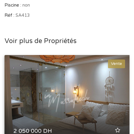
Piscine :
non
www.inmarrakech-immobilier.com
Réf :
SA413
Voir plus de Propriétés
InMarrakech
©
- Tous droits
réservés -
Copyright All rights reserved
Vente
2 050 000 DH