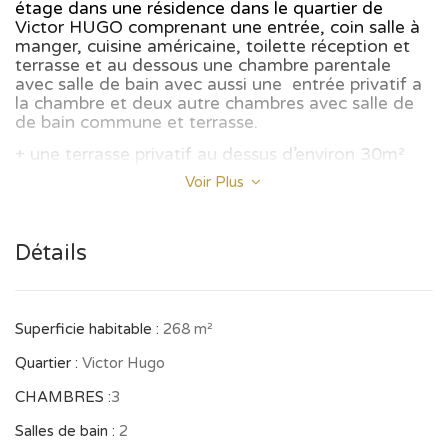
étage dans une résidence dans le quartier de
Victor HUGO comprenant une entrée, coin salle à
manger, cuisine américaine, toilette réception et
terrasse et au dessous une chambre parentale
avec salle de bain avec aussi une
entrée privatif a
la chambre et deux autre chambres avec salle de
de bain commune et terrasse.
+ une terrasse privatif au dessus d’environ 30m²
Voir Plus
-Place de parking.
-N’hésitez pas à nous contacter au plus vite pour
Détails
visiter ce bien
ou d’autre produit similaire pouvant
vous convenir !
- En cas de Vente 2/5% d’honoraire agence sera
Superficie habitable :
268 m²
perçu !
Quartier :
Victor Hugo
CHAMBRES :
3
Salles de bain :
2
Découvrez tous nos biens sur notre propre site :