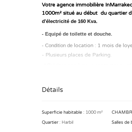
Votre agence immobilière InMarrakech
1000m² situé au début
du quartier d
d'électricité de 160 Kva.
- Equipé de toilette et douche.
- Condition de
location : 1 mois de loy
- Plusieurs places de Parking.
-N’hésitez pas à nous contacter au plu
similaire pouvant vous convenir !
En cas de Location 1 mois d’honoraire
Détails
Superficie habitable :
1000 m²
CHAMBRE
Découvrez tous nos biens sur notre p
Quartier :
Harbil
Salles de b