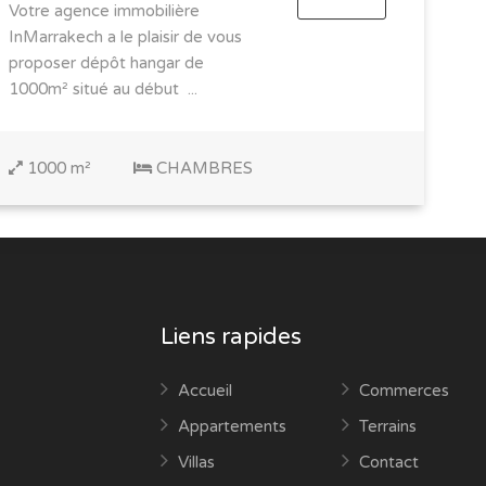
Votre agence immobilière
InMarrakech a le plaisir de vous
proposer dépôt hangar de
1000m² situé au début ...
1000 m²
CHAMBRES
Liens rapides
Accueil
Commerces
Appartements
Terrains
Villas
Contact