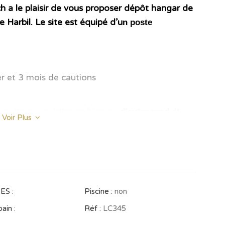
 a le plaisir de vous proposer dépôt hangar de
e Harbil. Le site est équipé d’u
n poste
er et 3 mois de cautions
s vite pour visiter ce bien ou
d’autre produit
Voir Plus
 agence sera perçu !
S :
Piscine :
non
ropre site :
www.inmarrakech-immobilier.com
ain :
Réf :
LC345