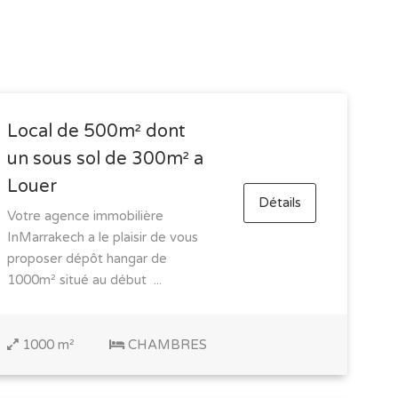
InMarrakech
©
- Tous droits réservés -
Copyright
Local de 500m² dont
un sous sol de 300m² a
Louer
Détails
Votre agence immobilière
InMarrakech a le plaisir de vous
proposer dépôt hangar de
1000m² situé au début ...
1000 m²
CHAMBRES