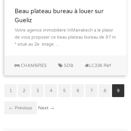
Beau plateau bureau à louer sur
Gueliz
Votre agence immobilière InMarrakech a le plaisir
de vous proposer ce beau plateau bureau de 97 m
² situé au 2e étage. ...
CHAMBRES
SDB
LC336 Réf
1
2
3
4
5
6
7
8
9
← Previous
Next →