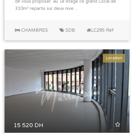
de vous proposer au 1e étage ce grand Local de
310m² repartis sur deux nive ...
CHAMBRES
SDB
LC295 Réf
Location
15 520 DH