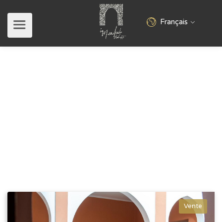
Français
Riads
Accueil
Riads
Vente